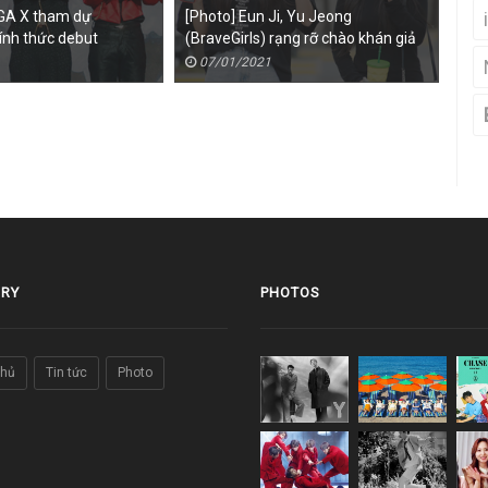
GA X tham dự
[Photo] Eun Ji, Yu Jeong
[Ph
ính thức debut
(BraveGirls) rạng rỡ chào khán giả
tại
sau khi kết thúc ghi hình
07/01/2021
0
RY
PHOTOS
chủ
Tin tức
Photo