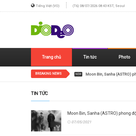
Tiếng Việt (VO)
(T6) 08/07/2026 08:43 KST, Seoul
Trang chủ
Tin tức
Photo
BREAKING NEWS
Moon Bin, Sanha (ASTRO) pho
NEW
TIN TỨC
Moon Bin, Sanha (ASTRO) phong độ, 
07/05/2021