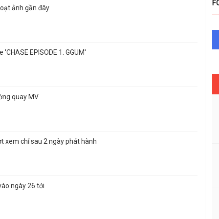
F
loạt ảnh gần đây
le 'CHASE EPISODE 1. GGUM'
rường quay MV
ợt xem chỉ sau 2 ngày phát hành
vào ngày 26 tới