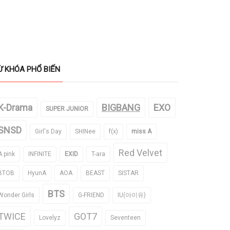
Ừ KHÓA PHỔ BIẾN
K-Drama
BIGBANG
EXO
SUPER JUNIOR
SNSD
Girl's Day
SHINee
f(x)
miss A
Red Velvet
A pink
INFINITE
EXID
T-ara
BTOB
HyunA
AOA
BEAST
SISTAR
BTS
Wonder Girls
G-FRIEND
IU(아이유)
TWICE
GOT7
Lovelyz
Seventeen