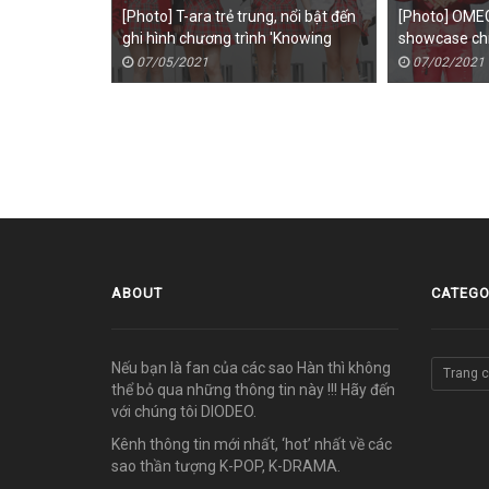
[Photo] T-ara trẻ trung, nổi bật đến
[Photo] OME
ghi hình chương trình 'Knowing
showcase ch
Brothers'
07/05/2021
07/02/2021
ABOUT
CATEGO
Nếu bạn là fan của các sao Hàn thì không
Trang 
thể bỏ qua những thông tin này !!! Hãy đến
với chúng tôi DIODEO.
Kênh thông tin mới nhất, ‘hot’ nhất về các
sao thần tượng K-POP, K-DRAMA.