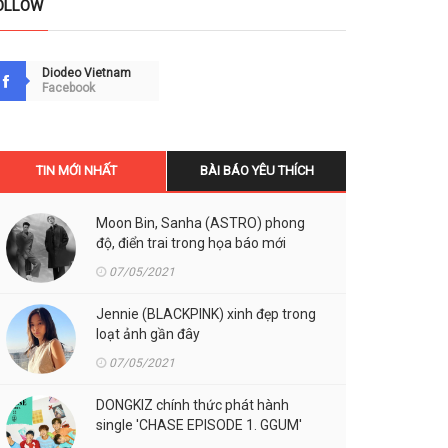
OLLOW
Diodeo Vietnam
Facebook
TIN MỚI NHẤT
BÀI BÁO YÊU THÍCH
Moon Bin, Sanha (ASTRO) phong
độ, điển trai trong họa báo mới
07/05/2021
Jennie (BLACKPINK) xinh đẹp trong
loạt ảnh gần đây
07/05/2021
DONGKIZ chính thức phát hành
single 'CHASE EPISODE 1. GGUM'