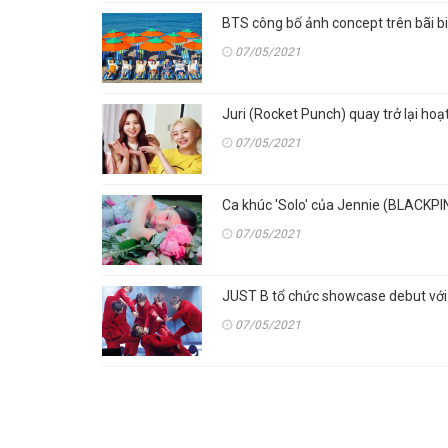
BTS công bố ảnh concept trên bãi bi
07/05/2021
Juri (Rocket Punch) quay trở lại hoạ
07/05/2021
Ca khúc 'Solo' của Jennie (BLACKPIN
07/05/2021
JUST B tổ chức showcase debut với 
07/05/2021