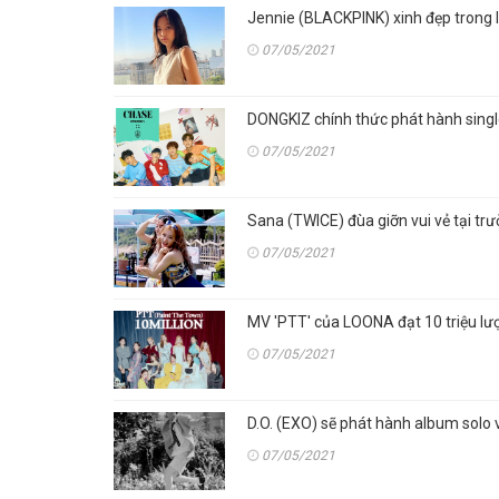
Jennie (BLACKPINK) xinh đẹp trong 
07/05/2021
DONGKIZ chính thức phát hành sing
07/05/2021
Sana (TWICE) đùa giỡn vui vẻ tại t
07/05/2021
MV 'PTT' của LOONA đạt 10 triệu lư
07/05/2021
D.O. (EXO) sẽ phát hành album solo 
07/05/2021